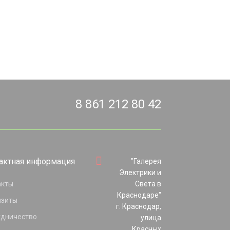
8 861 212 80 42
актная информация
"Галерея
Электрики и
акты
Света в
Краснодаре"
изиты
г. Краснодар,
удничество
улица
Красных