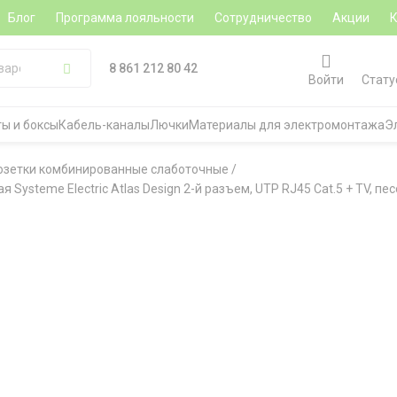
Блог
Программа лояльности
Сотрудничество
Акции
8 861 212 80 42
Войти
Стату
ы и боксы
Кабель-каналы
Лючки
Материалы для электромонтажа
Э
озетки комбинированные слаботочные
/
Systeme Electric Atlas Design 2-й разъем, UTP RJ45 Cat.5 + TV, пе