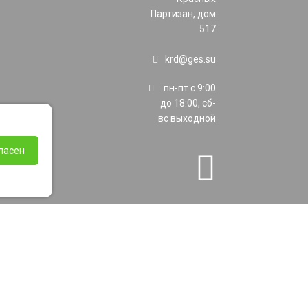
Партизан, дом
517
krd@ges.su
пн-пт с 9:00
до 18:00, сб-
вс выходной
ласен