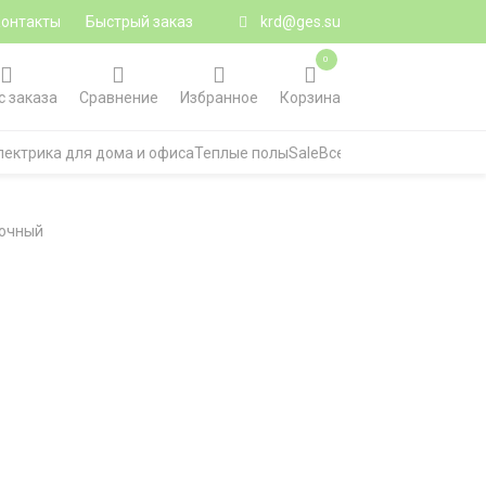
Контакты
Быстрый заказ
krd@ges.su
0
с заказа
Сравнение
Избранное
Корзина
лектрика для дома и офиса
Теплые полы
Sale
Все категории
сочный