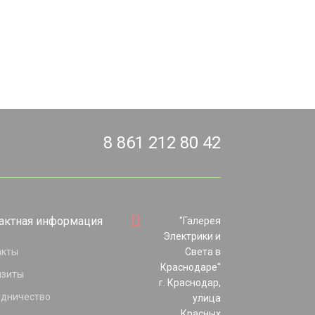
8 861 212 80 42
актная информация
"Галерея
Электрики и
акты
Света в
Краснодаре"
изиты
г. Краснодар,
удничество
улица
Красных