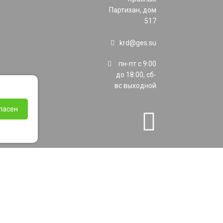
Партизан, дом
517
krd@ges.su
пн-пт с 9:00
до 18:00, сб-
вс выходной
ласен