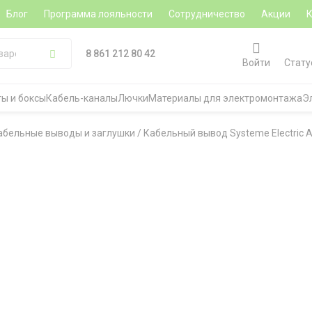
Блог
Программа лояльности
Сотрудничество
Акции
8 861 212 80 42
Войти
Стату
ы и боксы
Кабель-каналы
Лючки
Материалы для электромонтажа
Э
абельные выводы и заглушки
/
Кабельный вывод Systeme Electric At