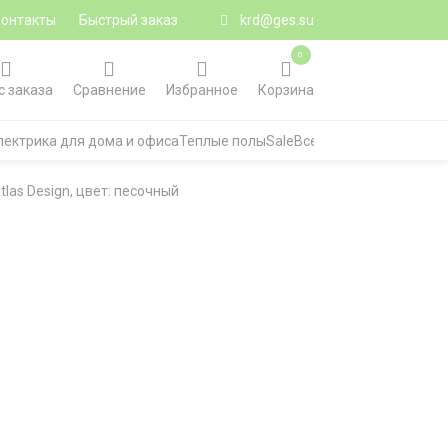
Контакты
Быстрый заказ
krd@ges.su
0
с заказа
Сравнение
Избранное
Корзина
лектрика для дома и офиса
Теплые полы
Sale
Все категории
las Design, цвет: песочный