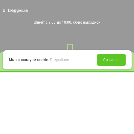
krd@ges.su
пн-пт с 9:00 до 18:00, сб-вс выходной
0
Мы используем cookie.
Подробнее...
Согласен
Войти
Статус заказа
Сравнение
Избранное
Корзина
© 2008-2026 220city.ru - гипермаркет электрооборудования
Согласие на обработку персональных данных
Согласие на получение рекламно-информационных материалов