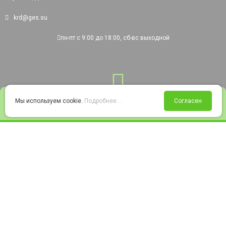
krd@ges.su
пн-пт с 9:00 до 18:00, сб-вс выходной
0
Мы используем cookie.
Подробнее...
Согласен
Войти
Статус заказа
Сравнение
Избранное
Корзина
© 2008-2026 220city.ru - гипермаркет электрооборудования
Согласие на обработку персональных данных
Согласие на получение рекламно-информационных материалов