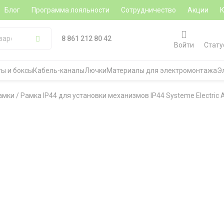
Блог
Программа лояльности
Сотрудничество
Акции
8 861 212 80 42
Войти
Стату
ы и боксы
Кабель-каналы
Лючки
Материалы для электромонтажа
Э
амки
/
Рамка IP44 для установки механизмов IP44 Systeme Electric 