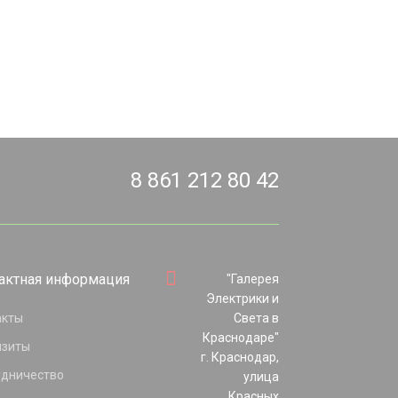
8 861 212 80 42
актная информация
"Галерея
Электрики и
акты
Света в
Краснодаре"
изиты
г. Краснодар,
удничество
улица
Красных