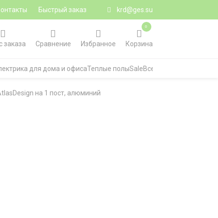
Контакты
Быстрый заказ
krd@ges.su
0
с заказа
Сравнение
Избранное
Корзина
лектрика для дома и офиса
Теплые полы
Sale
Все категории
AtlasDesign на 1 пост, алюминий