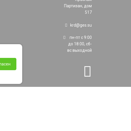
Партизан, дом
517
krd@ges.su
пн-пт с 9:00
до 18:00, сб-
вс выходной
ласен