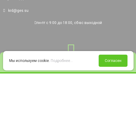
krd@ges.su
пн-пт с 9:00 до 18:00, сб-вс выходной
0
Мы используем cookie.
Подробнее...
Согласен
Войти
Статус заказа
Сравнение
Избранное
Корзина
© 2008-2026 220city.ru - гипермаркет электрооборудования
Согласие на обработку персональных данных
Согласие на получение рекламно-информационных материалов