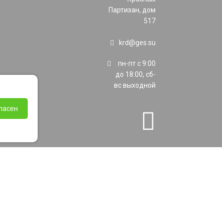
Партизан, дом
517
krd@ges.su
пн-пт с 9:00
до 18:00, сб-
вс выходной
ласен