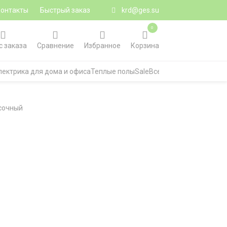
Контакты
Быстрый заказ
krd@ges.su
0
с заказа
Сравнение
Избранное
Корзина
лектрика для дома и офиса
Теплые полы
Sale
Все категории
есочный