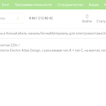
Блог
Программа лояльности
Сотрудничество
Акции
8 861 212 80 42
Войти
Стату
ы и боксы
Кабель-каналы
Лючки
Материалы для электромонтажа
Э
озетки 220v
/
eme Electric Atlas Design, с разъёмами тип А + тип С, на винтах, п