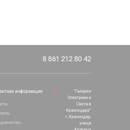
8 861 212 80 42
актная информация
"Галерея
Электрики и
акты
Света в
Краснодаре"
изиты
г. Краснодар,
удничество
улица
Красных