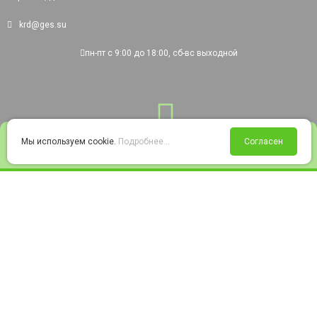
krd@ges.su
пн-пт с 9:00 до 18:00, сб-вс выходной
0
Мы используем cookie.
Подробнее...
Согласен
Войти
Статус заказа
Сравнение
Избранное
Корзина
© 2008-2026 220city.ru - гипермаркет электрооборудования
Согласие на обработку персональных данных
Согласие на получение рекламно-информационных материалов