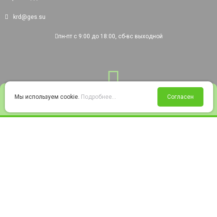
krd@ges.su
пн-пт с 9:00 до 18:00, сб-вс выходной
0
Мы используем cookie.
Подробнее...
Согласен
Войти
Статус заказа
Сравнение
Избранное
Корзина
© 2008-2026 220city.ru - гипермаркет электрооборудования
Согласие на обработку персональных данных
Согласие на получение рекламно-информационных материалов