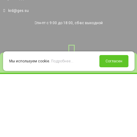
krd@ges.su
пн-пт с 9:00 до 18:00, сб-вс выходной
0
Мы используем cookie.
Подробнее...
Согласен
Войти
Статус заказа
Сравнение
Избранное
Корзина
© 2008-2026 220city.ru - гипермаркет электрооборудования
Согласие на обработку персональных данных
Согласие на получение рекламно-информационных материалов