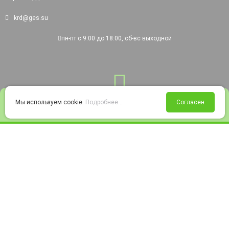
krd@ges.su
пн-пт с 9:00 до 18:00, сб-вс выходной
0
Мы используем cookie.
Подробнее...
Согласен
Войти
Статус заказа
Сравнение
Избранное
Корзина
© 2008-2026 220city.ru - гипермаркет электрооборудования
Согласие на обработку персональных данных
Согласие на получение рекламно-информационных материалов