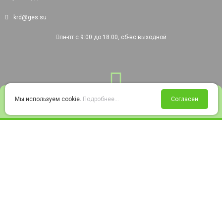
krd@ges.su
пн-пт с 9:00 до 18:00, сб-вс выходной
0
Мы используем cookie.
Подробнее...
Согласен
Войти
Статус заказа
Сравнение
Избранное
Корзина
© 2008-2026 220city.ru - гипермаркет электрооборудования
Согласие на обработку персональных данных
Согласие на получение рекламно-информационных материалов