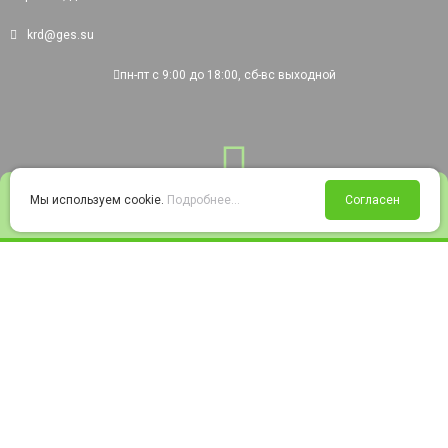
krd@ges.su
пн-пт с 9:00 до 18:00, сб-вс выходной
0
Мы используем cookie.
Подробнее...
Согласен
Войти
Статус заказа
Сравнение
Избранное
Корзина
© 2008-2026 220city.ru - гипермаркет электрооборудования
Согласие на обработку персональных данных
Согласие на получение рекламно-информационных материалов