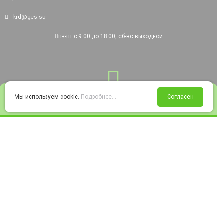
krd@ges.su
пн-пт с 9:00 до 18:00, сб-вс выходной
0
Мы используем cookie.
Подробнее...
Согласен
Войти
Статус заказа
Сравнение
Избранное
Корзина
© 2008-2026 220city.ru - гипермаркет электрооборудования
Согласие на обработку персональных данных
Согласие на получение рекламно-информационных материалов