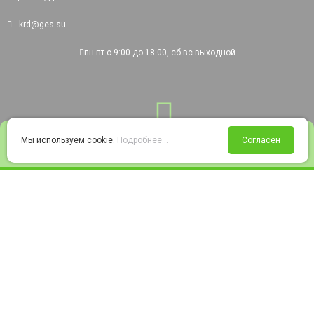
krd@ges.su
пн-пт с 9:00 до 18:00, сб-вс выходной
0
Мы используем cookie.
Подробнее...
Согласен
Войти
Статус заказа
Сравнение
Избранное
Корзина
© 2008-2026 220city.ru - гипермаркет электрооборудования
Согласие на обработку персональных данных
Согласие на получение рекламно-информационных материалов