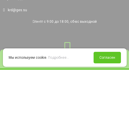
krd@ges.su
пн-пт с 9:00 до 18:00, сб-вс выходной
0
Мы используем cookie.
Подробнее...
Согласен
Войти
Статус заказа
Сравнение
Избранное
Корзина
© 2008-2026 220city.ru - гипермаркет электрооборудования
Согласие на обработку персональных данных
Согласие на получение рекламно-информационных материалов