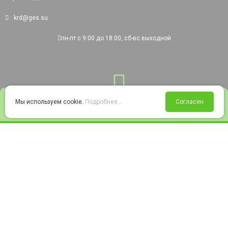
krd@ges.su
пн-пт с 9:00 до 18:00, сб-вс выходной
0
Мы используем cookie.
Подробнее...
Согласен
Войти
Статус заказа
Сравнение
Избранное
Корзина
© 2008-2026 220city.ru - гипермаркет электрооборудования
Согласие на обработку персональных данных
Согласие на получение рекламно-информационных материалов