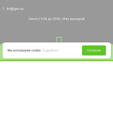
krd@ges.su
пн-пт с 9:00 до 18:00, сб-вс выходной
0
Мы используем cookie.
Подробнее...
Согласен
Войти
Статус заказа
Сравнение
Избранное
Корзина
© 2008-2026 220city.ru - гипермаркет электрооборудования
Согласие на обработку персональных данных
Согласие на получение рекламно-информационных материалов