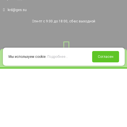
krd@ges.su
пн-пт с 9:00 до 18:00, сб-вс выходной
0
Мы используем cookie.
Подробнее...
Согласен
Войти
Статус заказа
Сравнение
Избранное
Корзина
© 2008-2026 220city.ru - гипермаркет электрооборудования
Согласие на обработку персональных данных
Согласие на получение рекламно-информационных материалов