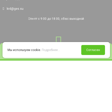
krd@ges.su
пн-пт с 9:00 до 18:00, сб-вс выходной
0
Мы используем cookie.
Подробнее...
Согласен
Войти
Статус заказа
Сравнение
Избранное
Корзина
© 2008-2026 220city.ru - гипермаркет электрооборудования
Согласие на обработку персональных данных
Согласие на получение рекламно-информационных материалов