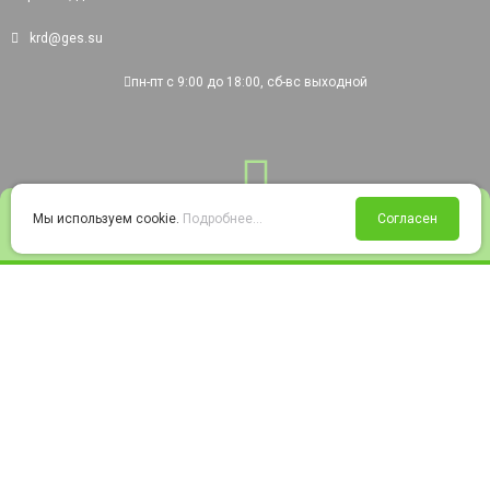
krd@ges.su
пн-пт с 9:00 до 18:00, сб-вс выходной
0
Мы используем cookie.
Подробнее...
Согласен
Войти
Статус заказа
Сравнение
Избранное
Корзина
© 2008-2026 220city.ru - гипермаркет электрооборудования
Согласие на обработку персональных данных
Согласие на получение рекламно-информационных материалов