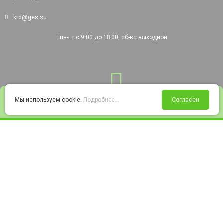
krd@ges.su
пн-пт с 9:00 до 18:00, сб-вс выходной
0
Мы используем cookie.
Подробнее...
Согласен
Войти
Статус заказа
Сравнение
Избранное
Корзина
© 2008-2026 220city.ru - гипермаркет электрооборудования
Согласие на обработку персональных данных
Согласие на получение рекламно-информационных материалов