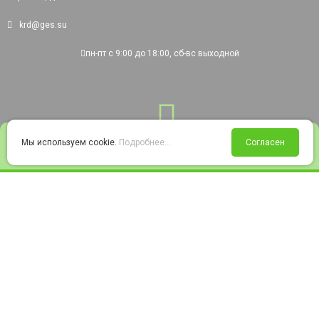
krd@ges.su
пн-пт с 9:00 до 18:00, сб-вс выходной
0
Мы используем cookie.
Подробнее...
Согласен
Войти
Статус заказа
Сравнение
Избранное
Корзина
© 2008-2026 220city.ru - гипермаркет электрооборудования
Согласие на обработку персональных данных
Согласие на получение рекламно-информационных материалов