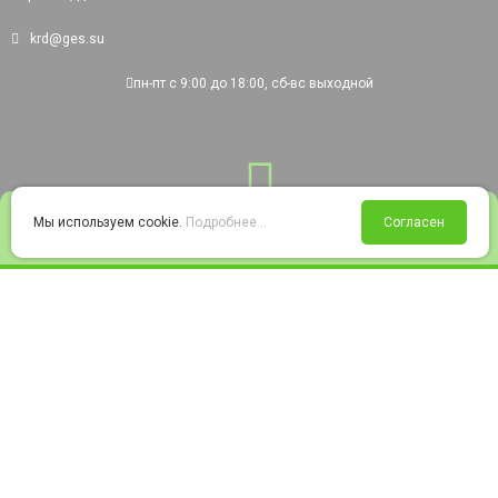
krd@ges.su
пн-пт с 9:00 до 18:00, сб-вс выходной
0
Мы используем cookie.
Подробнее...
Согласен
Войти
Статус заказа
Сравнение
Избранное
Корзина
© 2008-2026 220city.ru - гипермаркет электрооборудования
Согласие на обработку персональных данных
Согласие на получение рекламно-информационных материалов