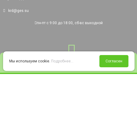
krd@ges.su
пн-пт с 9:00 до 18:00, сб-вс выходной
0
Мы используем cookie.
Подробнее...
Согласен
Войти
Статус заказа
Сравнение
Избранное
Корзина
© 2008-2026 220city.ru - гипермаркет электрооборудования
Согласие на обработку персональных данных
Согласие на получение рекламно-информационных материалов