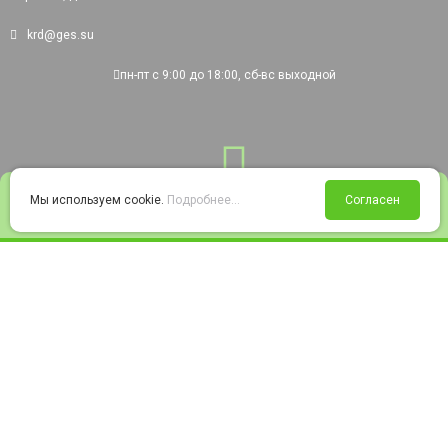
krd@ges.su
пн-пт с 9:00 до 18:00, сб-вс выходной
0
Мы используем cookie.
Подробнее...
Согласен
Войти
Статус заказа
Сравнение
Избранное
Корзина
© 2008-2026 220city.ru - гипермаркет электрооборудования
Согласие на обработку персональных данных
Согласие на получение рекламно-информационных материалов