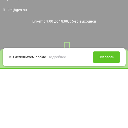
krd@ges.su
пн-пт с 9:00 до 18:00, сб-вс выходной
0
Мы используем cookie.
Подробнее...
Согласен
Войти
Статус заказа
Сравнение
Избранное
Корзина
© 2008-2026 220city.ru - гипермаркет электрооборудования
Согласие на обработку персональных данных
Согласие на получение рекламно-информационных материалов