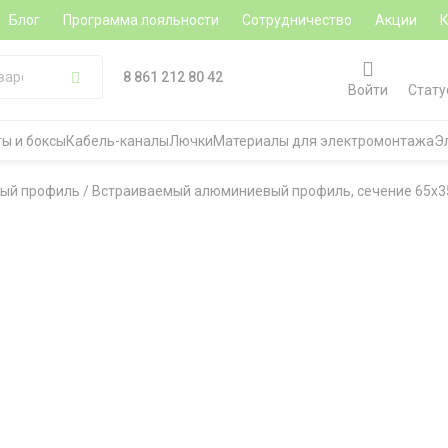
Блог
Программа лояльности
Сотрудничество
Акции
8 861 212 80 42
Войти
Стату
ы и боксы
Кабель-каналы
Лючки
Материалы для электромонтажа
Э
ый профиль
/
Встраиваемый алюминиевый профиль, сечение 65х35