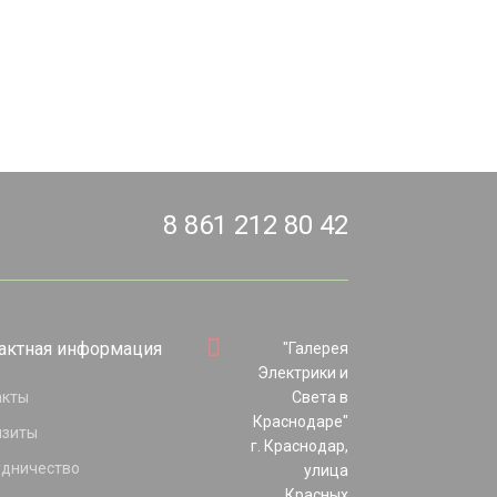
8 861 212 80 42
актная информация
"Галерея
Электрики и
акты
Света в
Краснодаре"
изиты
г. Краснодар,
удничество
улица
Красных