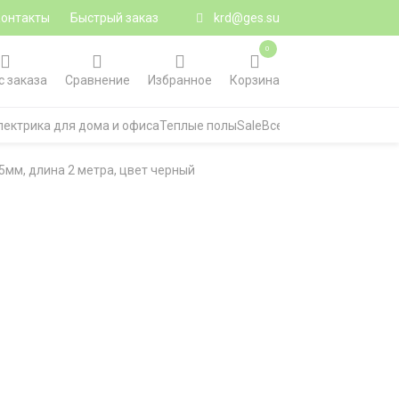
Контакты
Быстрый заказ
krd@ges.su
0
с заказа
Сравнение
Избранное
Корзина
лектрика для дома и офиса
Теплые полы
Sale
Все категории
мм, длина 2 метра, цвет черный