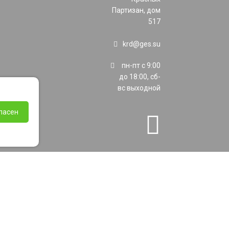
Партизан, дом
517
krd@ges.su
пн-пт с 9:00
до 18:00, сб-
вс выходной
ласен