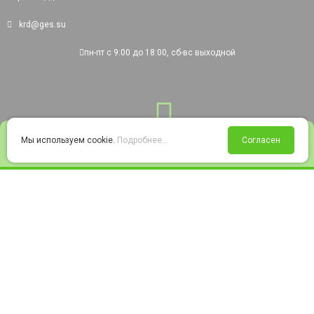
krd@ges.su
пн-пт с 9:00 до 18:00, сб-вс выходной
0
Мы используем cookie.
Подробнее...
Согласен
Войти
Статус заказа
Сравнение
Избранное
Корзина
© 2008-2026 220city.ru - гипермаркет электрооборудования
Согласие на обработку персональных данных
Согласие на получение рекламно-информационных материалов