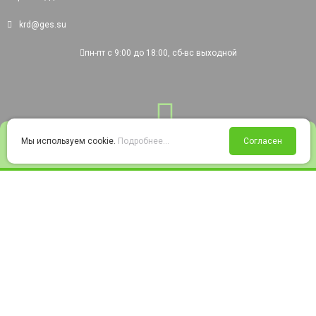
krd@ges.su
пн-пт с 9:00 до 18:00, сб-вс выходной
0
Мы используем cookie.
Подробнее...
Согласен
Войти
Статус заказа
Сравнение
Избранное
Корзина
© 2008-2026 220city.ru - гипермаркет электрооборудования
Согласие на обработку персональных данных
Согласие на получение рекламно-информационных материалов