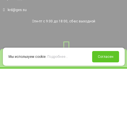
krd@ges.su
пн-пт с 9:00 до 18:00, сб-вс выходной
0
Мы используем cookie.
Подробнее...
Согласен
Войти
Статус заказа
Сравнение
Избранное
Корзина
© 2008-2026 220city.ru - гипермаркет электрооборудования
Согласие на обработку персональных данных
Согласие на получение рекламно-информационных материалов