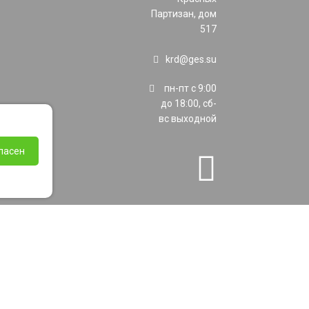
Партизан, дом
517
krd@ges.su
пн-пт с 9:00
до 18:00, сб-
вс выходной
ласен