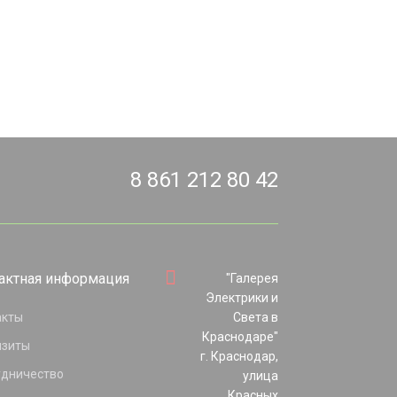
8 861 212 80 42
актная информация
"Галерея
Электрики и
акты
Света в
Краснодаре"
изиты
г. Краснодар,
удничество
улица
Красных