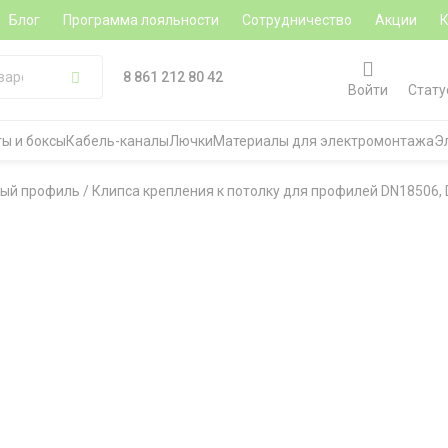
Блог
Программа лояльности
Сотрудничество
Акции
8 861 212 80 42
Войти
Стату
ы и боксы
Кабель-каналы
Лючки
Материалы для электромонтажа
Э
ый профиль
/
Клипса крепления к потолку для профилей DN18506, 