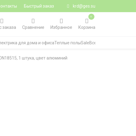
Контакты
Быстрый заказ
krd@ges.su
0
с заказа
Сравнение
Избранное
Корзина
лектрика для дома и офиса
Теплые полы
Sale
Все категории
DN18515, 1 штука, цвет алюминий