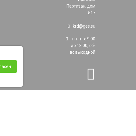
Партизан, дом
517
krd@ges.su
пн-пт с 9:00
до 18:00, сб-
вс выходной
ласен