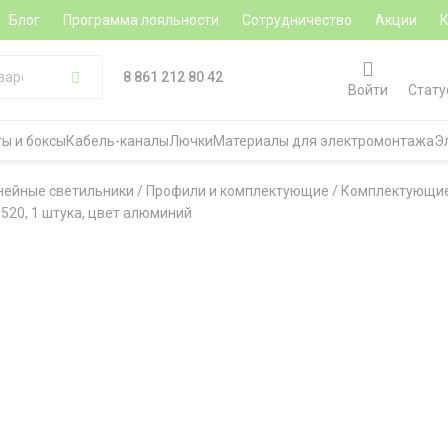
Блог
Программа лояльности
Сотрудничество
Акции
8 861 212 80 42
Войти
Стату
ы и боксы
Кабель-каналы
Лючки
Материалы для электромонтажа
Э
нейные светильники
/
Профили и комплектующие
/
Комплектующи
520, 1 штука, цвет алюминий