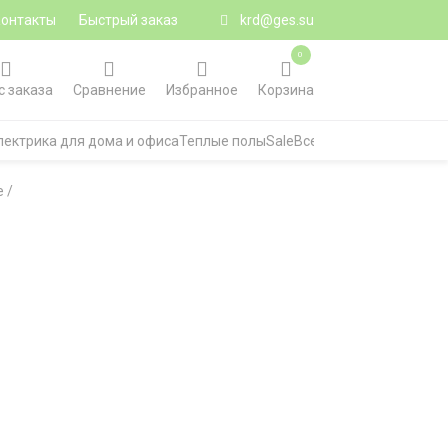
Контакты
Быстрый заказ
krd@ges.su
0
с заказа
Сравнение
Избранное
Корзина
лектрика для дома и офиса
Теплые полы
Sale
Все категории
е
/