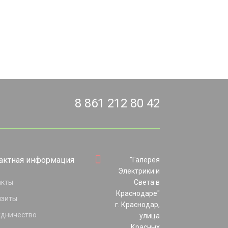
8 861 212 80 42
актная информация
"Галерея
Электрики и
акты
Света в
Краснодаре"
изиты
г. Краснодар,
удничество
улица
Красных