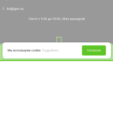
krd@ges.su
пн-пт с 9:00 до 18:00, сб-вс выходной
0
Мы используем cookie.
Подробнее...
Согласен
Войти
Статус заказа
Сравнение
Избранное
Корзина
© 2008-2026 220city.ru - гипермаркет электрооборудования
Согласие на обработку персональных данных
Согласие на получение рекламно-информационных материалов