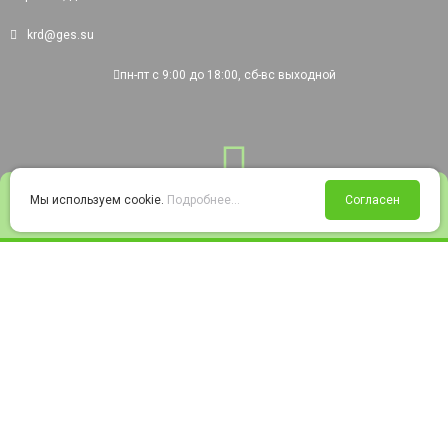
krd@ges.su
пн-пт с 9:00 до 18:00, сб-вс выходной
0
Мы используем cookie.
Подробнее...
Согласен
Войти
Статус заказа
Сравнение
Избранное
Корзина
© 2008-2026 220city.ru - гипермаркет электрооборудования
Согласие на обработку персональных данных
Согласие на получение рекламно-информационных материалов