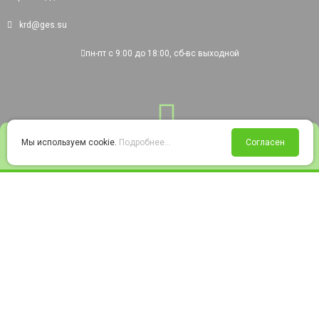
krd@ges.su
пн-пт с 9:00 до 18:00, сб-вс выходной
0
Мы используем cookie.
Подробнее...
Согласен
Войти
Статус заказа
Сравнение
Избранное
Корзина
© 2008-2026 220city.ru - гипермаркет электрооборудования
Согласие на обработку персональных данных
Согласие на получение рекламно-информационных материалов