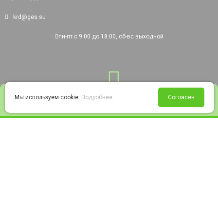
krd@ges.su
пн-пт с 9:00 до 18:00, сб-вс выходной
0
Мы используем cookie.
Подробнее...
Согласен
Войти
Статус заказа
Сравнение
Избранное
Корзина
© 2008-2026 220city.ru - гипермаркет электрооборудования
Согласие на обработку персональных данных
Согласие на получение рекламно-информационных материалов