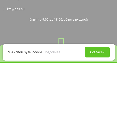
krd@ges.su
пн-пт с 9:00 до 18:00, сб-вс выходной
0
Мы используем cookie.
Подробнее...
Согласен
Войти
Статус заказа
Сравнение
Избранное
Корзина
© 2008-2026 220city.ru - гипермаркет электрооборудования
Согласие на обработку персональных данных
Согласие на получение рекламно-информационных материалов