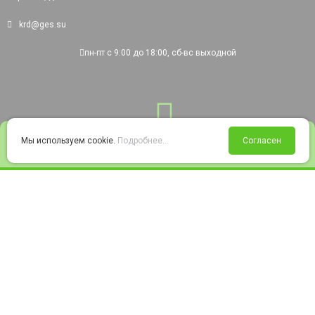
krd@ges.su
пн-пт с 9:00 до 18:00, сб-вс выходной
0
Мы используем cookie.
Подробнее...
Согласен
Войти
Статус заказа
Сравнение
Избранное
Корзина
© 2008-2026 220city.ru - гипермаркет электрооборудования
Согласие на обработку персональных данных
Согласие на получение рекламно-информационных материалов