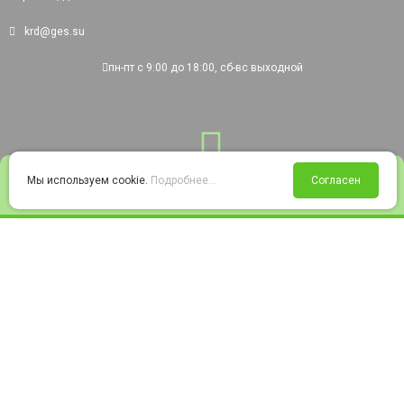
krd@ges.su
пн-пт с 9:00 до 18:00, сб-вс выходной
0
Мы используем cookie.
Подробнее...
Согласен
Войти
Статус заказа
Сравнение
Избранное
Корзина
© 2008-2026 220city.ru - гипермаркет электрооборудования
Согласие на обработку персональных данных
Согласие на получение рекламно-информационных материалов