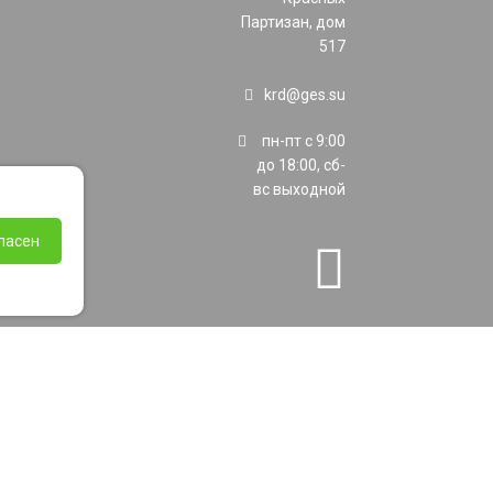
Партизан, дом
517
krd@ges.su
пн-пт с 9:00
до 18:00, сб-
вс выходной
ласен