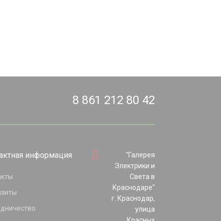
8 861 212 80 42
актная информация
"Галерея
Электрики и
акты
Света в
Краснодаре"
изиты
г. Краснодар,
удничество
улица
Красных