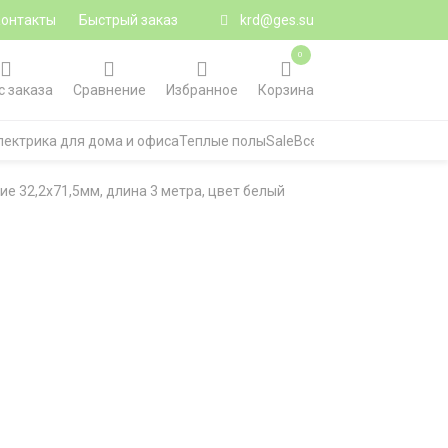
Контакты
Быстрый заказ
krd@ges.su
0
с заказа
Сравнение
Избранное
Корзина
лектрика для дома и офиса
Теплые полы
Sale
Все категории
 32,2х71,5мм, длина 3 метра, цвет белый