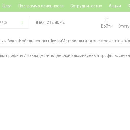
Блог
Программа лояльности
Сотрудничество
Акции
8 861 212 80 42
Войти
Стату
ы и боксы
Кабель-каналы
Лючки
Материалы для электромонтажа
Э
ый профиль
/
Накладной/подвесной алюминиевый профиль, сечение