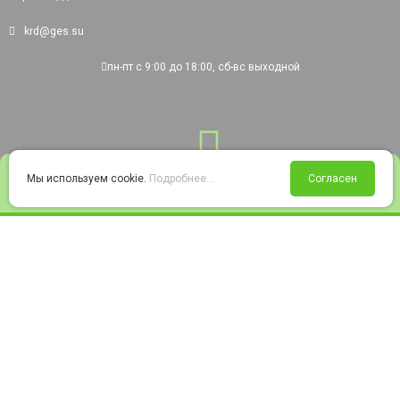
krd@ges.su
пн-пт с 9:00 до 18:00, сб-вс выходной
0
Мы используем cookie.
Подробнее...
Согласен
Войти
Статус заказа
Сравнение
Избранное
Корзина
© 2008-2026 220city.ru - гипермаркет электрооборудования
Согласие на обработку персональных данных
Согласие на получение рекламно-информационных материалов