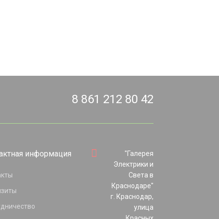
8 861 212 80 42
актная информация
"Галерея
Электрики и
акты
Света в
Краснодаре"
изиты
г. Краснодар,
удничество
улица
Красных