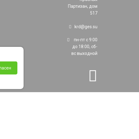
Партизан, дом
517
krd@ges.su
пн-пт с 9:00
до 18:00, сб-
вс выходной
ласен