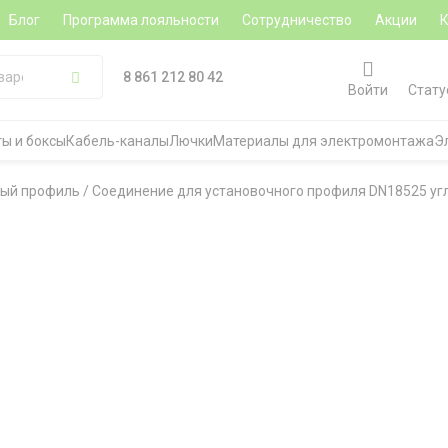
Блог
Программа лояльности
Сотрудничество
Акции
8 861 212 80 42
Войти
Стату
ы и боксы
Кабель-каналы
Лючки
Материалы для электромонтажа
Э
ый профиль
/
Соединение для установочного профиля DN18525 уг