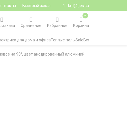
Контакты
Быстрый заказ
krd@ges.su
0
с заказа
Сравнение
Избранное
Корзина
лектрика для дома и офиса
Теплые полы
Sale
Все категории
ловое на 90°, цвет анодированный алюминий