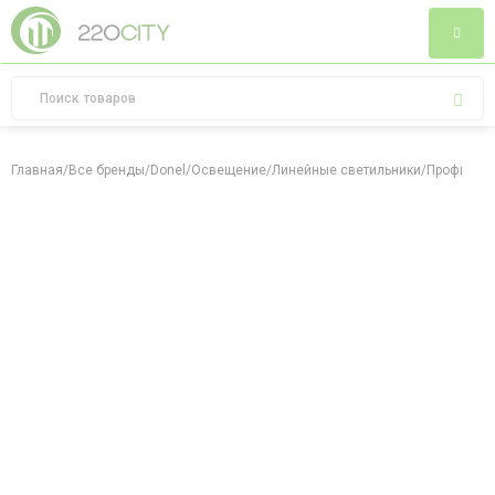
Главная
/
Все бренды
/
Donel
/
Освещение
/
Линейные светильники
/
Профили и