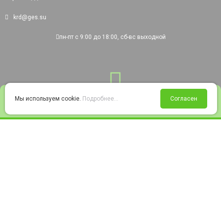
krd@ges.su
пн-пт с 9:00 до 18:00, сб-вс выходной
0
Мы используем cookie.
Подробнее...
Согласен
Войти
Статус заказа
Сравнение
Избранное
Корзина
© 2008-2026 220city.ru - гипермаркет электрооборудования
Согласие на обработку персональных данных
Согласие на получение рекламно-информационных материалов