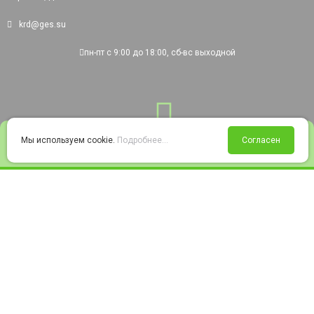
krd@ges.su
пн-пт с 9:00 до 18:00, сб-вс выходной
0
Мы используем cookie.
Подробнее...
Согласен
Войти
Статус заказа
Сравнение
Избранное
Корзина
© 2008-2026 220city.ru - гипермаркет электрооборудования
Согласие на обработку персональных данных
Согласие на получение рекламно-информационных материалов