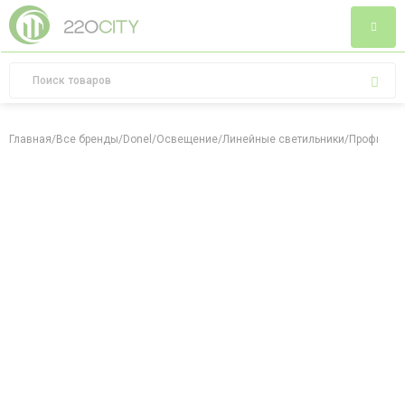
Главная
/
Все бренды
/
Donel
/
Освещение
/
Линейные светильники
/
Профили и