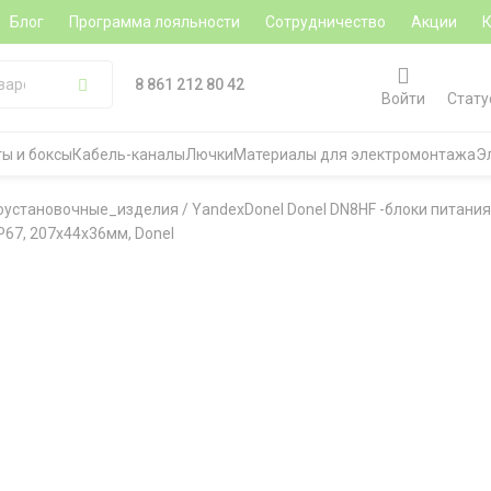
Блог
Программа лояльности
Сотрудничество
Акции
8 861 212 80 42
Войти
Стату
ы и боксы
Кабель-каналы
Лючки
Материалы для электромонтажа
Э
роустановочные_изделия
/
YandexDonel Donel DN8HF -блоки питания
P67, 207х44х36мм, Donel