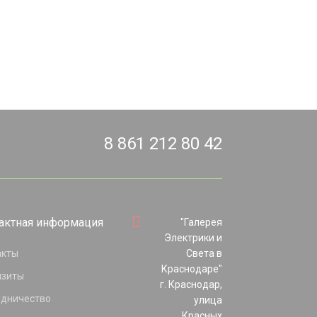
8 861 212 80 42
актная информация
"Галерея
Электрики и
акты
Света в
Краснодаре"
изиты
г. Краснодар,
удничество
улица
Красных