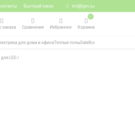
Контакты
Быстрый заказ
krd@ges.su
0
с заказа
Сравнение
Избранное
Корзина
лектрика для дома и офиса
Теплые полы
Sale
Все категории
 для LED
/