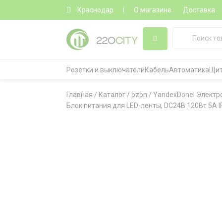
Краснодар
О магазине
Доставка
Розетки и выключатели
Кабель
Автоматика
Щит
Главная
/
Каталог
/
ozon
/
YandexDonel Элект
Блок питания для LED-ленты, DC24В 120Вт 5А I