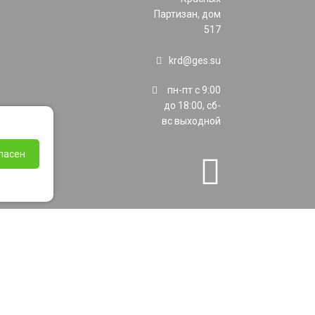
Партизан, дом
517
krd@ges.su
пн-пт с 9:00
до 18:00, сб-
вс выходной
ласен