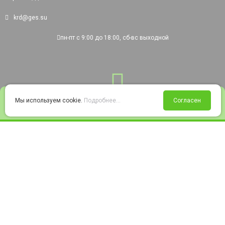
krd@ges.su
пн-пт с 9:00 до 18:00, сб-вс выходной
0
Мы используем cookie.
Подробнее...
Согласен
Войти
Статус заказа
Сравнение
Избранное
Корзина
© 2008-2026 220city.ru - гипермаркет электрооборудования
Согласие на обработку персональных данных
Согласие на получение рекламно-информационных материалов