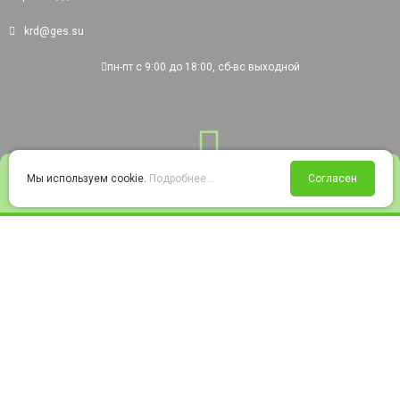
krd@ges.su
пн-пт с 9:00 до 18:00, сб-вс выходной
0
Мы используем cookie.
Подробнее...
Согласен
Войти
Статус заказа
Сравнение
Избранное
Корзина
© 2008-2026 220city.ru - гипермаркет электрооборудования
Согласие на обработку персональных данных
Согласие на получение рекламно-информационных материалов