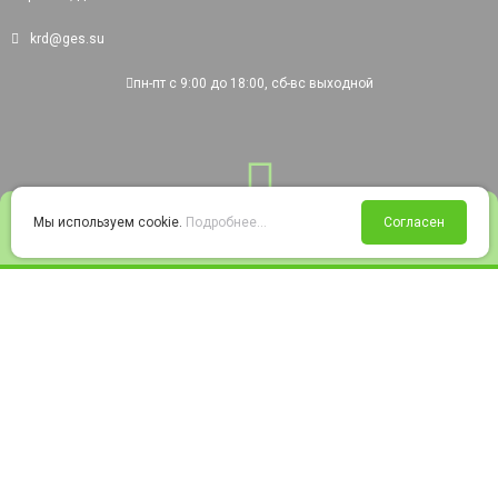
krd@ges.su
пн-пт с 9:00 до 18:00, сб-вс выходной
0
Мы используем cookie.
Подробнее...
Согласен
Войти
Статус заказа
Сравнение
Избранное
Корзина
© 2008-2026 220city.ru - гипермаркет электрооборудования
Согласие на обработку персональных данных
Согласие на получение рекламно-информационных материалов