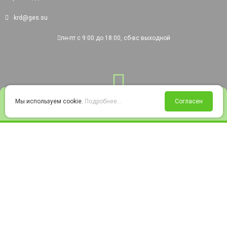
krd@ges.su
пн-пт с 9:00 до 18:00, сб-вс выходной
0
Мы используем cookie.
Подробнее...
Согласен
Войти
Статус заказа
Сравнение
Избранное
Корзина
© 2008-2026 220city.ru - гипермаркет электрооборудования
Согласие на обработку персональных данных
Согласие на получение рекламно-информационных материалов