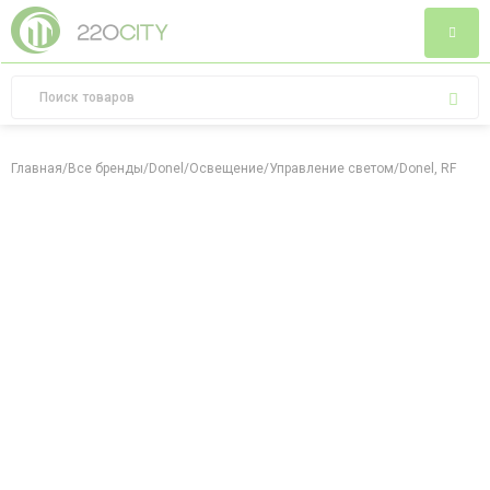
Главная
/
Все бренды
/
Donel
/
Освещение
/
Управление светом
/
Donel, RF пул